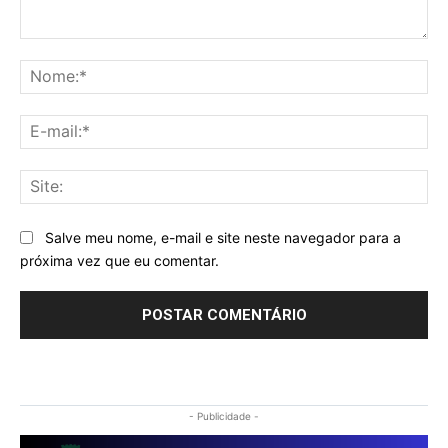
Comentário:
No
E-
mai
Sit
Salve meu nome, e-mail e site neste navegador para a
próxima vez que eu comentar.
- Publicidade -