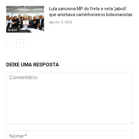
Lula sanciona MP do frete e veta ‘jabuti’
que anistiava caminhoneiros bolsonaristas
agosto 5, 2026
brasil
DEIXE UMA RESPOSTA
Comentário:
No