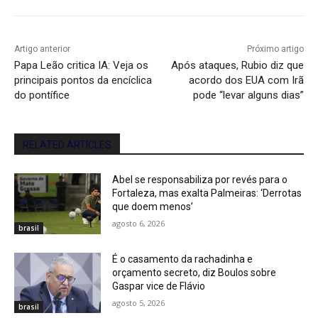
Artigo anterior
Próximo artigo
Papa Leão critica IA: Veja os
Após ataques, Rubio diz que
principais pontos da encíclica
acordo dos EUA com Irã
do pontífice
pode “levar alguns dias”
RELATED ARTICLES
Abel se responsabiliza por revés para o
Fortaleza, mas exalta Palmeiras: ‘Derrotas
que doem menos’
agosto 6, 2026
brasil
É o casamento da rachadinha e
orçamento secreto, diz Boulos sobre
Gaspar vice de Flávio
agosto 5, 2026
brasil