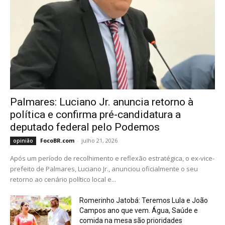
Palmares: Luciano Jr. anuncia retorno à
política e confirma pré-candidatura a
deputado
federal pelo Podemos
FocoBR.com
-
julho 21, 2026
opinião
Após um período de recolhimento e reflexão estratégica, o ex-vice-
prefeito de Palmares, Luciano Jr., anunciou oficialmente o seu
retorno ao cenário político local e...
Romerinho Jatobá: Teremos Lula e João
Campos ano que vem. Água, Saúde e
comida na
mesa são prioridades