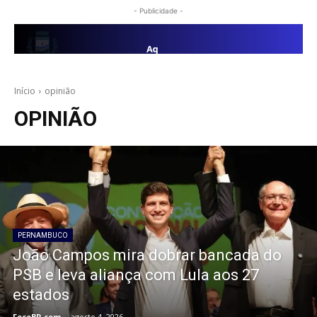
- Publicidade -
Início
opinião
OPINIÃO
PERNAMBUCO
João Campos mira dobrar bancada do
PSB e leva aliança com Lula
aos 27
estados
FocoBR.com
-
agosto 4, 2026