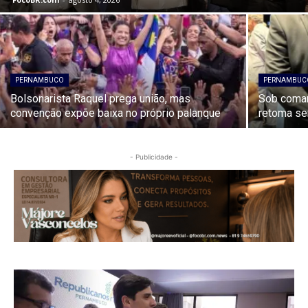
PERNAMBUCO
PERNAMBUC
Bolsonarista Raquel prega união, mas
Sob coman
convenção expõe baixa
no próprio palanque
retoma s
- Publicidade -