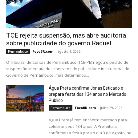
TCE rejeita suspensão, mas abre auditoria
sobre publicidade
do governo Raquel
FocoBR.com
-
agosto 1, 2026
Pernambuco
O Tribunal de Contas de Pernambuco (TCE-PE) negou o pedido de
suspensão imediata dos contratos de publicidade institucional do
Governo de Pernambuco, mas determinou...
Água Preta confirma Jonas Esticado e
prepara festa dos 134 anos
no Mercado
Público
FocoBR.com
-
julho 29, 2026
Pernambuco
Água Preta já tem encontro marcado para
celebrar seus 134 anos. A Prefeitura
confirmou a festa para o dia 3 de agosto, no