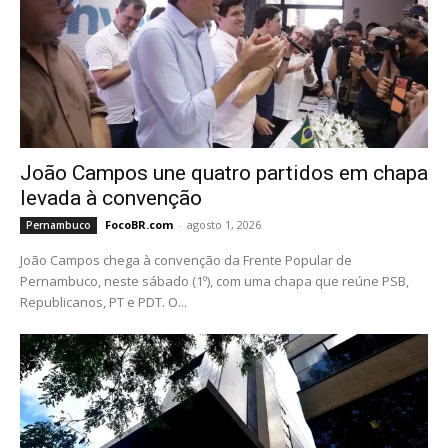
João Campos une quatro partidos em chapa
levada à convenção
FocoBR.com
-
agosto 1, 2026
Pernambuco
João Campos chega à convenção da Frente Popular de
Pernambuco, neste sábado (1º), com uma chapa que reúne PSB,
Republicanos, PT e PDT. O...