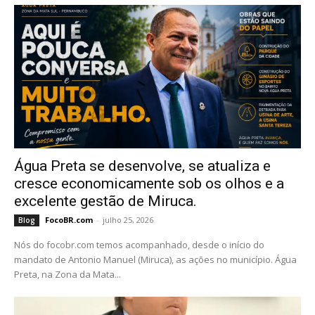
Água Preta se desenvolve, se atualiza e
cresce economicamente sob os olhos e a
excelente
gestão de Miruca.
FocoBR.com
-
julho 25, 2026
Blog
Nós do focobr.com temos acompanhado, desde o início do
mandato de Antonio Manuel (Miruca), as ações no município. Água
Preta, na Zona da Mata...