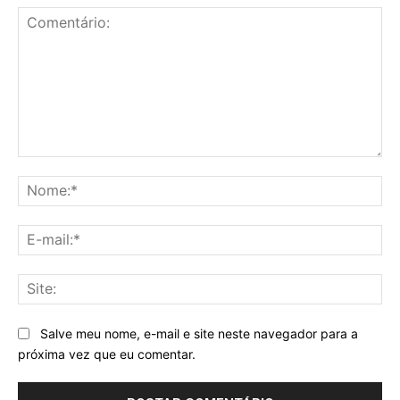
Comentário:
No
E-
mai
Sit
Salve meu nome, e-mail e site neste navegador para a
próxima vez que eu comentar.