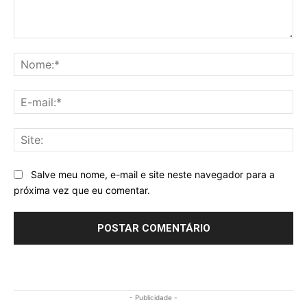
Comentário:
No
E-
mai
Sit
Salve meu nome, e-mail e site neste navegador para a
próxima vez que eu comentar.
- Publicidade -