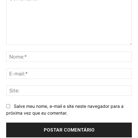
Comentário:
No
E-
mai
Sit
Salve meu nome, e-mail e site neste navegador para a
próxima vez que eu comentar.