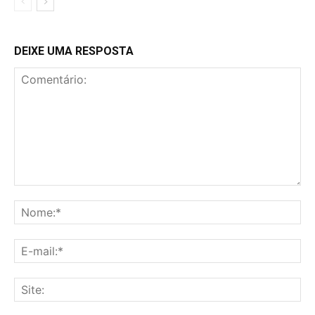
DEIXE UMA RESPOSTA
Comentário:
No
E-
mai
Sit