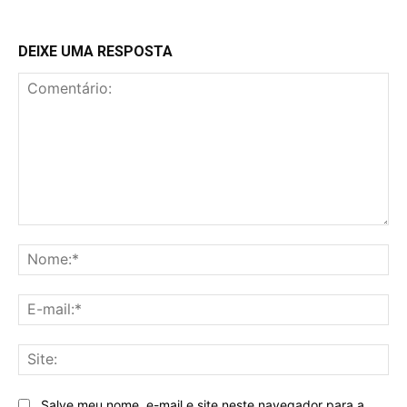
DEIXE UMA RESPOSTA
Comentário:
No
E-
mai
Sit
Salve meu nome, e-mail e site neste navegador para a