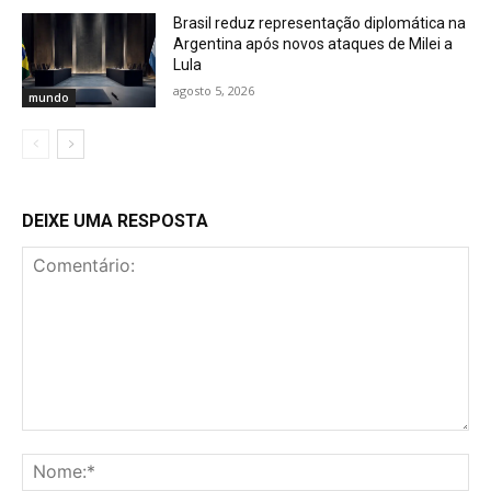
Brasil reduz representação diplomática na
Argentina após novos ataques de Milei a
Lula
agosto 5, 2026
mundo
DEIXE UMA RESPOSTA
Comentário:
No