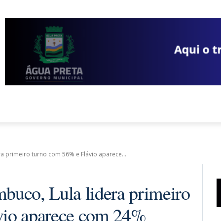
INIÃO
PERNAMBUCO
BRASIL
MUNDO
ECONOMI
a primeiro turno com 56% e Flávio aparece...
buco, Lula lidera primeiro
vio aparece com 24%