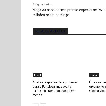
Artigo anterior
Mega 30 anos sorteia prêmio especial de R$ 3
milhões neste domingo
RELATED ARTICLES
brasil
brasil
Abel se responsabiliza por revés
É o casamen
para o Fortaleza, mas exalta
orçamento s
Palmeiras: ‘Derrotas que doem
Gaspar vice 
menos’