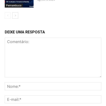
Pernambuco
DEIXE UMA RESPOSTA
Comentário:
No
E-
mai