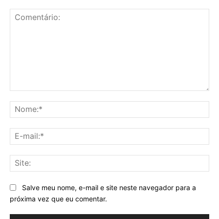
Comentário:
No
E-
mai
Sit
Salve meu nome, e-mail e site neste navegador para a
próxima vez que eu comentar.