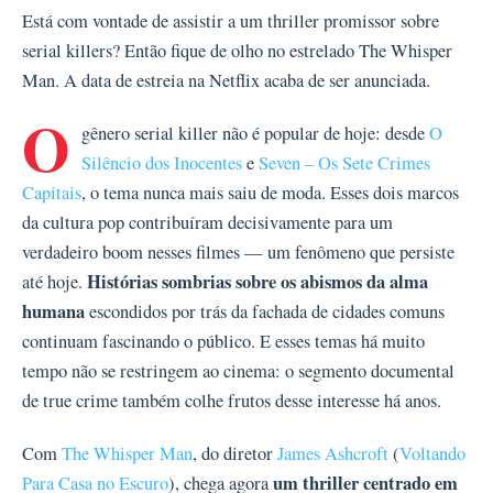
Está com vontade de assistir a um thriller promissor sobre
serial killers? Então fique de olho no estrelado The Whisper
Man. A data de estreia na Netflix acaba de ser anunciada.
O
gênero serial killer não é popular de hoje: desde
O
Silêncio dos Inocentes
e
Seven – Os Sete Crimes
Capitais
, o tema nunca mais saiu de moda. Esses dois marcos
da cultura pop contribuíram decisivamente para um
verdadeiro boom nesses filmes — um fenômeno que persiste
Histórias sombrias sobre os abismos da alma
até hoje.
humana
escondidos por trás da fachada de cidades comuns
continuam fascinando o público. E esses temas há muito
tempo não se restringem ao cinema: o segmento documental
de true crime também colhe frutos desse interesse há anos.
Com
The Whisper Man
, do diretor
James Ashcroft
(
Voltando
um thriller centrado em
Para Casa no Escuro
), chega agora