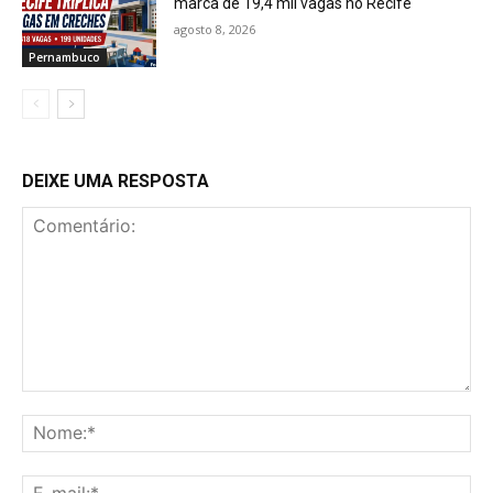
marca de 19,4 mil vagas no Recife
agosto 8, 2026
Pernambuco
DEIXE UMA RESPOSTA
Comentário:
No
E-