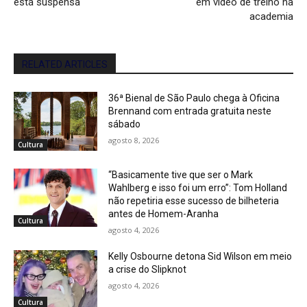
está suspensa
em vídeo de treino na
academia
RELATED ARTICLES
36ª Bienal de São Paulo chega à Oficina
Brennand com entrada gratuita neste
sábado
agosto 8, 2026
Cultura
“Basicamente tive que ser o Mark
Wahlberg e isso foi um erro”: Tom Holland
não repetiria esse sucesso de bilheteria
antes de Homem-Aranha
Cultura
agosto 4, 2026
Kelly Osbourne detona Sid Wilson em meio
a crise do Slipknot
agosto 4, 2026
Cultura