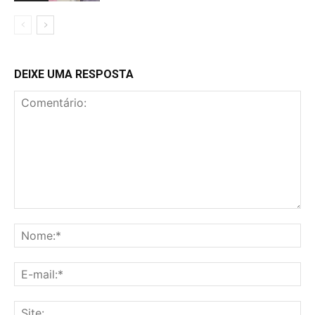
DEIXE UMA RESPOSTA
Comentário:
No
E-
mai
Sit