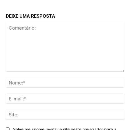
DEIXE UMA RESPOSTA
Comentário:
No
E-
mai
Sit
Salve meu nome, e-mail e site neste navegador para a