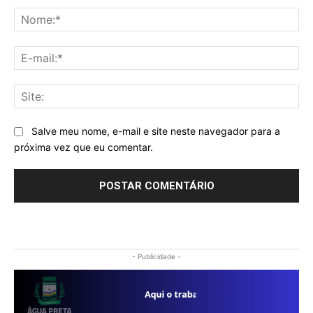
No
E-
mai
Sit
Salve meu nome, e-mail e site neste navegador para a
próxima vez que eu comentar.
- Publicidade -