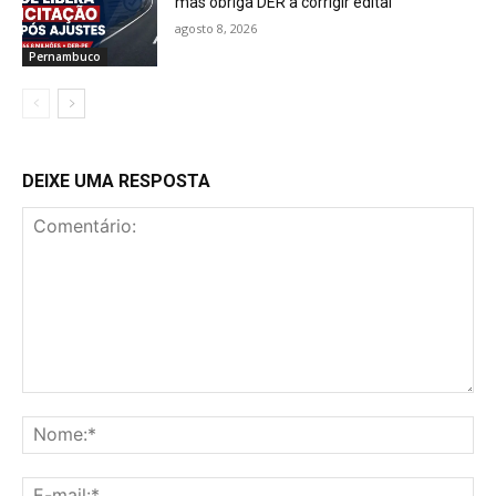
mas obriga DER a corrigir edital
agosto 8, 2026
Pernambuco
DEIXE UMA RESPOSTA
Comentário:
No
E-