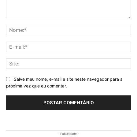
Comentário:
No
E-
mai
Sit
Salve meu nome, e-mail e site neste navegador para a
próxima vez que eu comentar.
- Publicidade -