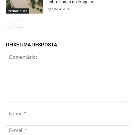
sobre Lagoa do Fragoso
agosto 4, 2026
Pernambuco
DEIXE UMA RESPOSTA
Comentário:
No
E-
mai