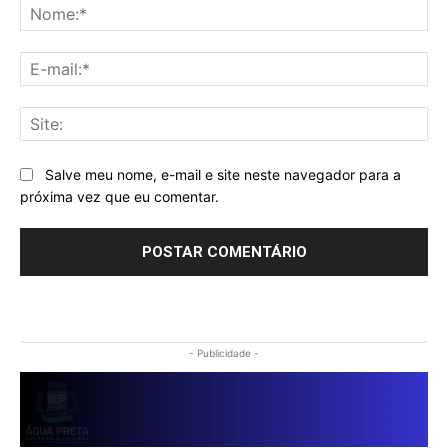
No
E-
mai
Sit
Salve meu nome, e-mail e site neste navegador para a
próxima vez que eu comentar.
- Publicidade -