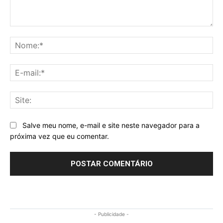
Comentário:
No
E-
mai
Sit
Salve meu nome, e-mail e site neste navegador para a
próxima vez que eu comentar.
- Publicidade -