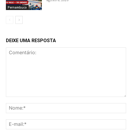
Pernambuco
DEIXE UMA RESPOSTA
Comentário:
No
E-
mai