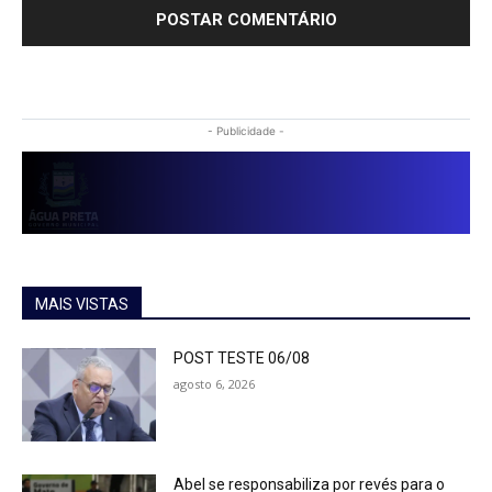
- Publicidade -
MAIS VISTAS
POST TESTE 06/08
agosto 6, 2026
Abel se responsabiliza por revés para o