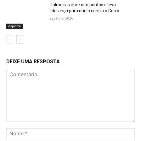
Palmeiras abre oito pontos e leva
liderança para duelo contra o Cerro
agosto 8, 2026
esporte
DEIXE UMA RESPOSTA
Comentário:
No