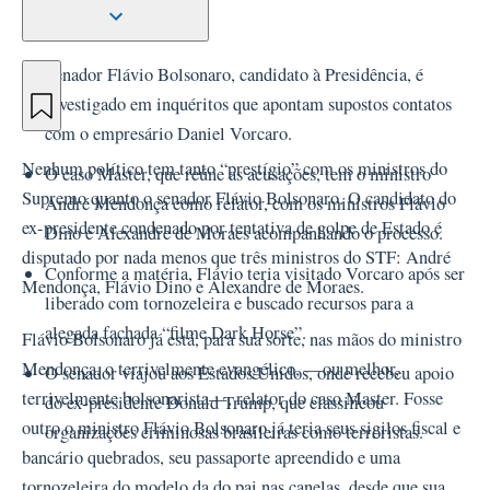
Senador Flávio Bolsonaro, candidato à Presidência, é
investigado em inquéritos que apontam supostos contatos
com o empresário Daniel Vorcaro.
Nenhum político tem tanto “prestígio” com os ministros do
O caso Master, que reúne as acusações, tem o ministro
Supremo quanto o senador Flávio Bolsonaro. O candidato do
André Mendonça como relator, com os ministros Flávio
ex-presidente condenado por tentativa de golpe de Estado é
Dino e Alexandre de Moraes acompanhando o processo.
disputado por nada menos que três ministros do STF: André
Conforme a matéria, Flávio teria visitado Vorcaro após ser
Mendonça, Flávio Dino e Alexandre de Moraes.
liberado com tornozeleira e buscado recursos para a
alegada fachada “filme Dark Horse”.
Flávio Bolsonaro já está, para sua sorte, nas mãos do ministro
Mendonça, o terrivelmente evangélico, —ou melhor,
O senador viajou aos Estados Unidos, onde recebeu apoio
terrivelmente bolsonarista—, relator do caso Master. Fosse
do ex‑presidente Donald Trump, que classificou
outro o ministro Flávio Bolsonaro já teria seus sigilos fiscal e
organizações criminosas brasileiras como terroristas.
bancário quebrados, seu passaporte apreendido e uma
tornozeleira do modelo da do pai nas canelas, desde que sua