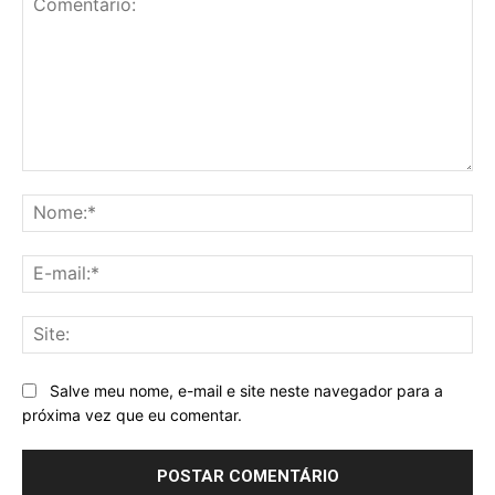
Comentário:
No
E-
mai
Sit
Salve meu nome, e-mail e site neste navegador para a
próxima vez que eu comentar.