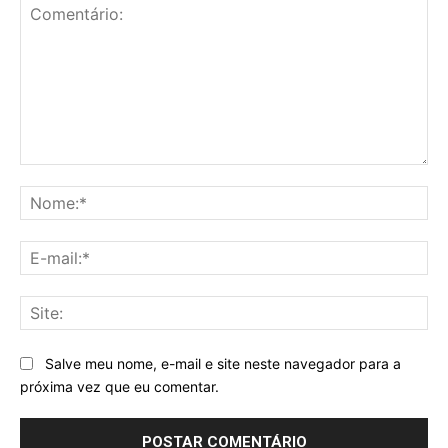
Comentário:
No
E-
mai
Sit
Salve meu nome, e-mail e site neste navegador para a
próxima vez que eu comentar.