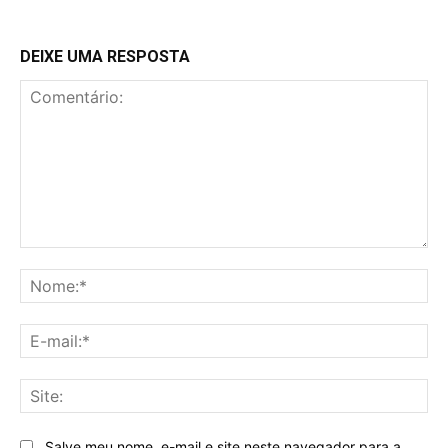
DEIXE UMA RESPOSTA
Comentário:
No
E-
mai
Sit
Salve meu nome, e-mail e site neste navegador para a